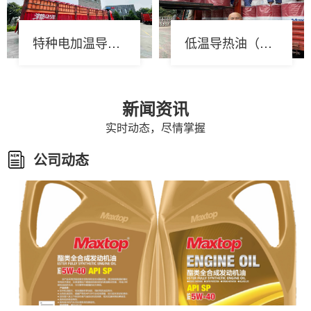
特种电加温导热油（MTEH系列）
低温导热油（MTLT-75）发货案例
新闻资讯
实时动态，尽情掌握
公司动态
超低温液压油（Ultra-low ...
很多人觉得超低温液压油只要“冬天不冻”就行，但寒
区工况下设备常出冷启动难、油膜变...
水-乙二醇型难燃液压液HFC
迈斯拓水-乙二醇型难燃液压液配方是以二甘醇为主
要乙二醇成分。不含简单的单乙二醇。...
见了这么多年的液压设备，我看透了：...
十台坏设备里，有七台是因为“没把液压油当回事”