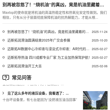
别再被忽悠了！“烧机油”的真凶，竟是机油里藏着的这个“秘密”？
99% 的人不知道！液压系统维护中...
Maxtop的使命就是将机油的高温热稳定性和热氧化安定性做到。我们
相信，只有从分子层面彻底保障机油的抗热解能力，才能从根...
绝大多数液压系统问题，并不是由设备本身引起，
而是“油的问题”。
别再被忽悠了！“烧机油”的真凶，竟是机油里藏着的这个“秘密”？
2025-11-24
四川成都迈斯拓高温合成导热油：工业...
迈斯拓润滑油圆满结束2025年广交会参展
2025-10-20
随着工业化建设的需要，高温合成导热油市场需求
超低温液压油（Ultra-low ...
逐步扩大，合成导热油作为一种优良的传...
迈斯拓AI数据中心冷却液与浸没式冷却液：AI时代的高效解决方案
2025-02-27
很多人觉得超低温液压油只要“冬天不冻”就行，但寒
区工况下设备常出冷启动难、油膜变...
迈斯拓导热油 四川成都专业厂家 为工业加热保驾护航！
2025-02-27
水-乙二醇型难燃液压液HFC
迈斯拓润滑油开工大吉
2025-02-06
迈斯拓水-乙二醇型难燃液压液配方是以二甘醇为主
常见问答
要乙二醇成分。不含简单的单乙二醇。...
见了这么多年的液压设备，我看透了：...
十台坏设备里，有七台是因为“没把液压油当回事”
99% 的人不知道！液压系统维护中...