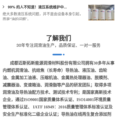
绝大多数液压系统问题，并不是由设备本身引起，
而是“油的问题”。
四川成都迈斯拓高温合成导热油：工业...
随着工业化建设的需要，高温合成导热油市场需求
了解我们
逐步扩大，合成导热油作为一种优良的传...
30年专注润滑油生产，品质保证、一对一服务
超低温液压油（Ultra-low ...
很多人觉得超低温液压油只要“冬天不冻”就行，但寒
成都迈斯拓新能源润滑材料股份有限公司拥有30多年从事
区工况下设备常出冷启动难、油膜变...
内燃机润滑油、抗结焦（长寿命）导热油、液压油、齿轮
水-乙二醇型难燃液压液HFC
油、金属加工油液、压缩机油、金属热处理器油、脱模剂、
迈斯拓水-乙二醇型难燃液压液配方是以二甘醇为主
减震器油、变速箱油、润滑脂等产品的研发团队；取得多项
要乙二醇成分。不含简单的单乙二醇。...
润滑油及导热油配方技术、测试技术专利；是国家高新技术
见了这么多年的液压设备，我看透了：...
企业，通过ISO9001国家质量体系认证、ISO14001环境质量
十台坏设备里，有七台是因为“没把液压油当回事”
管理体系认证、 IATF 16949：2016质量管理体系标准认证及
安全生产标准化二级企业认证；导热油在线再生复合添加剂