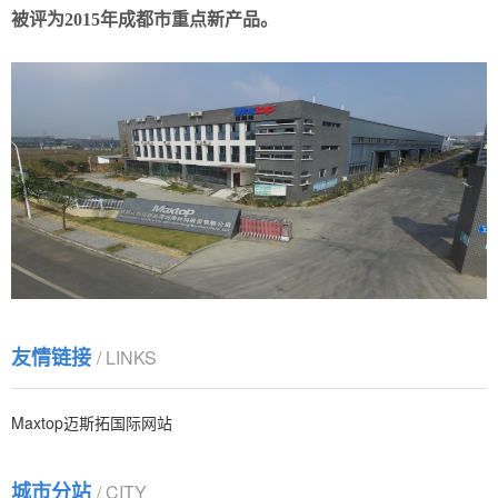
被评为2015年成都市重点新产品。
99% 的人不知道！液压系统维护中...
绝大多数液压系统问题，并不是由设备本身引起，
而是“油的问题”。
四川成都迈斯拓高温合成导热油：工业...
随着工业化建设的需要，高温合成导热油市场需求
逐步扩大，合成导热油作为一种优良的传...
友情链接
/ LINKS
Maxtop迈斯拓国际网站
城市分站
/ CITY